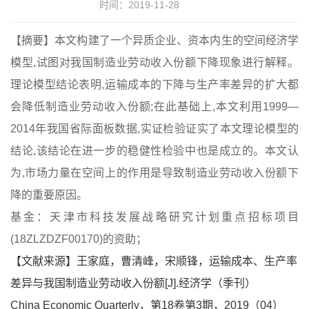
时间：2019-11-28
【摘要】
本文构建了一个异质企业、资本内生的空间经济学
模型,试图对我国制造业劳动收入份额下降现象进行解释。
理论模型结论表明,运输成本的下降与生产率差异的扩大都
会降低制造业劳动收入份额;在此基础上,本文利用1999—
2014年我国省际面板数据,实证检验证实了本文理论模型的
结论,该结论在进一步的稳健性检验中也是成立的。本文认
为,市场力量在空间上的作用是导致制造业劳动收入份额下
降的重要原因。
基金：
天津市科技发展战略研究计划重点招标项目
(18ZLZDZF00170)的资助；
【文献来源】
王家庭，曹清峰，
宋顺锋，
运输成本、生产率
差异与我国制造业劳动收入份额
[J].经济学（季刊）
China Economic Quarterly，第18卷第3期，
2019（04）